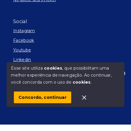
Social
Instagram
Facebook
Youtube
Linkedin
Esse site utiliza
cookies
, que possibilitam uma
melhor experiência de navegação.
Ao continuar,
Olá! Estamos disponíveis para te ajudar.
você concorda com o uso de
cookies
.
© Copyright 2026 - Facilitador de Sonhos - Todos os
direitos reservados
Concordo, continuar
SITE PARA IMOBILIARIA