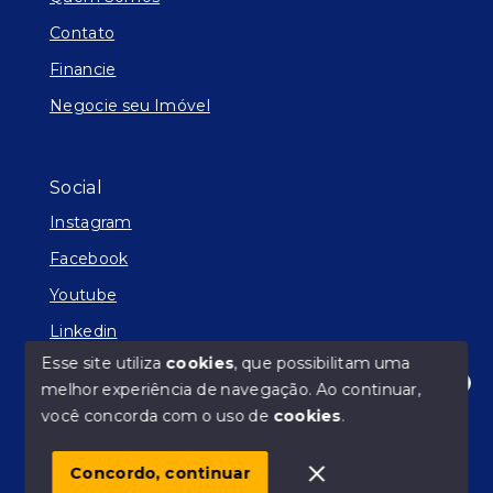
Contato
Financie
Negocie seu Imóvel
Social
Instagram
Facebook
Youtube
Linkedin
Esse site utiliza
cookies
, que possibilitam uma
melhor experiência de navegação.
Ao continuar,
Olá! Estamos disponíveis para te ajudar.
você concorda com o uso de
cookies
.
© Copyright 2026 - Facilitador de Sonhos - Todos os
direitos reservados
Concordo, continuar
SITE PARA IMOBILIARIA