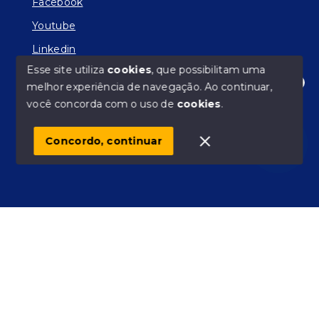
Facebook
Youtube
Linkedin
Esse site utiliza
cookies
, que possibilitam uma
melhor experiência de navegação.
Ao continuar,
Olá! Estamos disponíveis para te ajudar.
você concorda com o uso de
cookies
.
© Copyright 2026 - Facilitador de Sonhos - Todos os
direitos reservados
Concordo, continuar
SITE PARA IMOBILIARIA
Início
Histórico
Favoritos