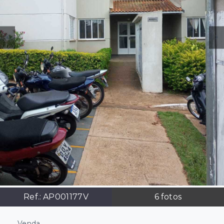
Ref.:
AP001177V
6
fotos
Venda