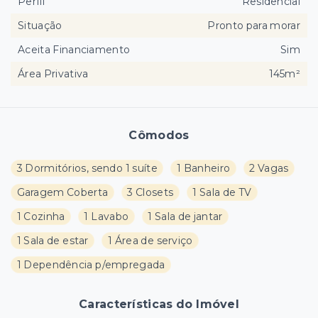
Perfil
Residencial
Situação
Pronto para morar
Aceita Financiamento
Sim
Área Privativa
145m²
Cômodos
3 Dormitórios, sendo 1 suíte
1 Banheiro
2 Vagas
Garagem Coberta
3 Closets
1 Sala de TV
1 Cozinha
1 Lavabo
1 Sala de jantar
1 Sala de estar
1 Área de serviço
1 Dependência p/empregada
Características do Imóvel