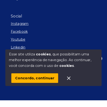
Social
Instagram
Facebook
Youtube
Linkedin
Esse site utiliza
cookies
, que possibilitam uma
melhor experiência de navegação.
Ao continuar,
Olá! Estamos disponíveis para te ajudar.
você concorda com o uso de
cookies
.
© Copyright 2026 - Facilitador de Sonhos - Todos os
direitos reservados
Concordo, continuar
SITE PARA IMOBILIARIA