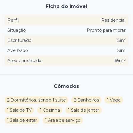
Ficha do imóvel
Perfil
Residencial
Situação
Pronto para morar
Escriturado
Sim
Averbado
Sim
Área Construída
65m²
Cômodos
2 Dormitórios, sendo 1 suíte
2 Banheiros
1 Vaga
1 Sala de TV
1 Cozinha
1 Sala de jantar
1 Sala de estar
1 Área de serviço