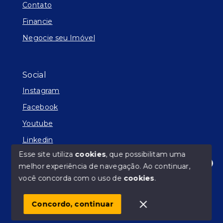
Contato
Financie
Negocie seu Imóvel
Social
Instagram
Facebook
Youtube
Linkedin
Esse site utiliza
cookies
, que possibilitam uma
melhor experiência de navegação.
Ao continuar,
Olá! Estamos disponíveis para te ajudar.
você concorda com o uso de
cookies
.
© Copyright 2026 - Facilitador de Sonhos - Todos os
direitos reservados
Concordo, continuar
SITE PARA IMOBILIARIA