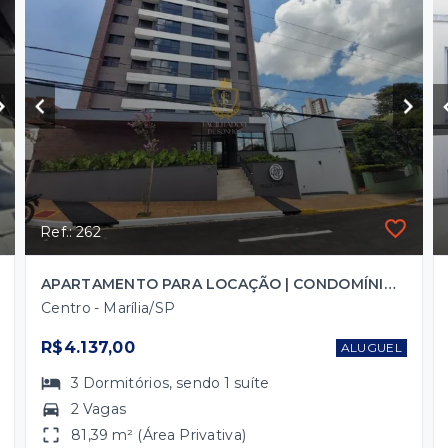
Ref.: 262
APARTAMENTO PARA LOCAÇÃO | CONDOMÍNIO PRAÇA MARECHAL | CENTRO – MARÍLIA/SP
Centro - Marília/SP
R$4.137,00
ALUGUEL
3
Dormitórios
, sendo
1
suíte
2 Vagas
81,39 m² (Área Privativa)