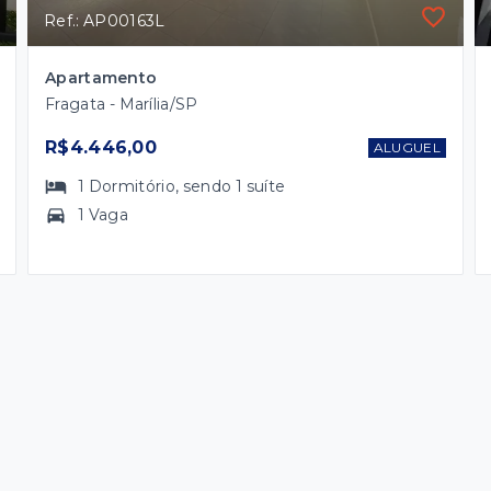
Ref.: AP00163L
Apartamento
Fragata - Marília/SP
R$4.446,00
ALUGUEL
1
Dormitório
, sendo
1
suíte
1 Vaga