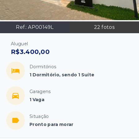
Ref.:
AP00149L
22
fotos
Aluguel
R$3.400,00
Dormitórios
1 Dormitório, sendo 1 Suíte
Garagens
1 Vaga
Situação
Pronto para morar