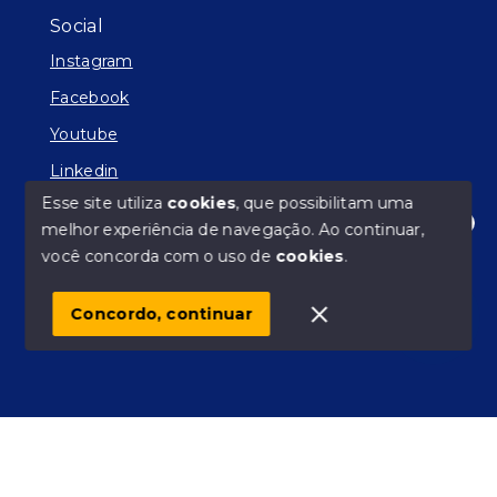
Social
Instagram
Facebook
Youtube
Linkedin
Esse site utiliza
cookies
, que possibilitam uma
melhor experiência de navegação.
Ao continuar,
Olá! Estamos disponíveis para te ajudar.
você concorda com o uso de
cookies
.
© Copyright 2026 - Facilitador de Sonhos - Todos os
direitos reservados
Concordo, continuar
SITE PARA IMOBILIARIA
Início
Histórico
Favoritos