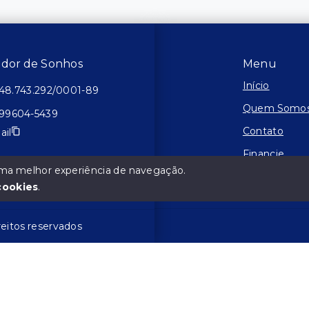
tador de Sonhos
Menu
Início
48.743.292/0001-89
Quem Somo
 99604-5439
Contato
ail
Financie
 uma melhor experiência de navegação.
Negocie seu
cookies
.
reitos reservados