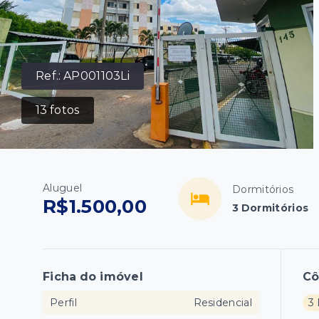
Ref.:
AP001103Li
13
fotos
Aluguel
Dormitórios
R$1.500,00
3 Dormitórios
Ficha do imóvel
C
Perfil
Residencial
3