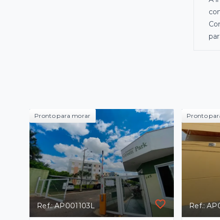
com
Com
par
Pronto para morar
Pronto par
Ref.: AP001103L
Ref.: A