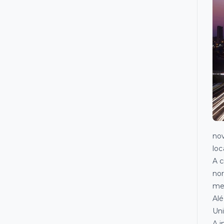
nov
loc
A c
nor
mer
Alé
Uni
A i