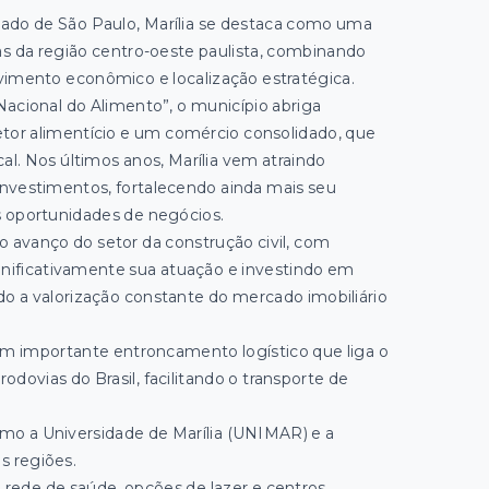
stado de São Paulo, Marília se destaca como uma
as da região centro-oeste paulista, combinando
vimento econômico e localização estratégica.
acional do Alimento”, o município abriga
etor alimentício e um comércio consolidado, que
l. Nos últimos anos, Marília vem atraindo
nvestimentos, fortalecendo ainda mais seu
 oportunidades de negócios.
 avanço do setor da construção civil, com
gnificativamente sua atuação e investindo em
 a valorização constante do mercado imobiliário
um importante entroncamento logístico que liga o
rodovias do Brasil, facilitando o transporte de
omo a Universidade de Marília (UNIMAR) e a
s regiões.
a rede de saúde, opções de lazer e centros