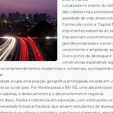
Localizada no interior do e
das cidades mais promissor
qualidade de vida, desenvol
Conhecida como a “Capital N
importantes indústrias do s
impulsionam a economia loca
grandes empresas e novos i
crescimento e ampliando as
Outro ponto de destaque é o
construtoras expandindo si
os empreendimentos residenciais e comerciais, acompanhando
al.
idade ocupa uma posição geográfica privilegiada, situada em 
te ao sul do país. Por Marília passa a BR-153, uma das principais 
cadorias, o deslocamento e o desenvolvimento regional.
m disso, Marília é referência em educação, com instituições c
versidade Estadual Paulista, que atraem estudantes de diversa
nfraestrutura urbana é completa, com bairros planejados, ampl