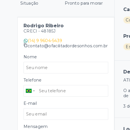
Situação
Pronto para morar
Ca
C
Rodrigo Ribeiro
CRECI -
48185J
Pr
(14) 9 9604-5439
contato@ofacilitadordesonhos.com.br
E
Nome
De
Telefone
AT
O a
de 
E-mail
3 d
Mensagem
Lo