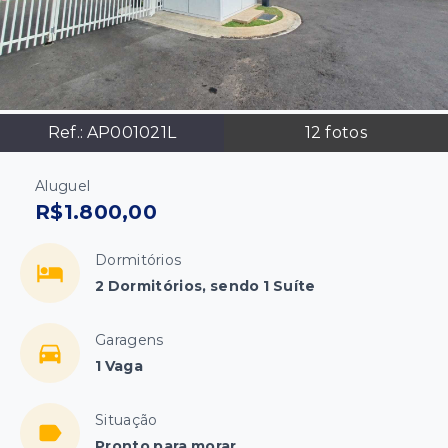
Ref.:
AP001021L
12
fotos
Aluguel
R$1.800,00
Dormitórios
2 Dormitórios, sendo 1 Suíte
Garagens
1 Vaga
Situação
Pronto para morar