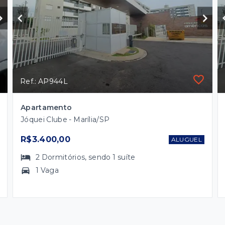
Ref.: AP944L
Apartamento
Jóquei Clube - Marília/SP
R$3.400,00
ALUGUEL
2
Dormitórios
, sendo
1
suíte
1 Vaga