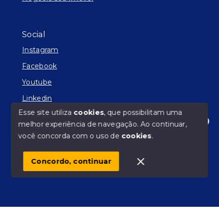
Social
Instagram
Facebook
Youtube
Linkedin
Esse site utiliza
cookies
, que possibilitam uma
melhor experiência de navegação.
Ao continuar,
Olá! Estamos disponíveis para te ajudar.
você concorda com o uso de
cookies
.
© Copyright 2026 - Facilitador de Sonhos - Todos os
direitos reservados
Concordo, continuar
SITE PARA IMOBILIARIA