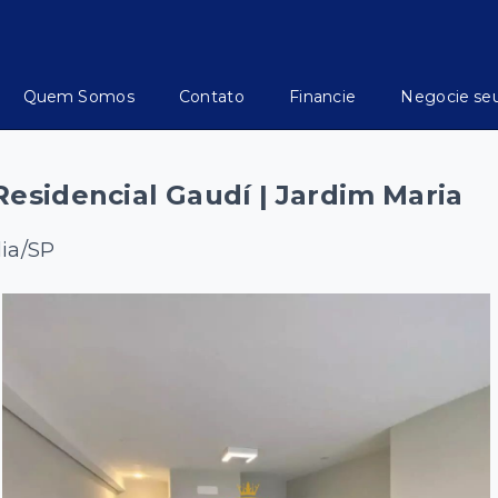
Quem Somos
Contato
Financie
Negocie se
esidencial Gaudí | Jardim Maria
lia/SP