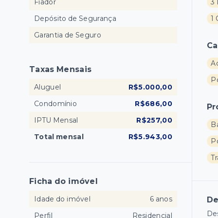
Fiador
3 
Depósito de Segurança
1
Garantia de Seguro
Ca
A
Taxas Mensais
Po
Aluguel
R$5.000,00
Condomínio
R$686,00
Pr
IPTU Mensal
R$257,00
B
Total mensal
R$5.943,00
P
T
Ficha do imóvel
Idade do imóvel
6 anos
De
Des
Perfil
Residencial