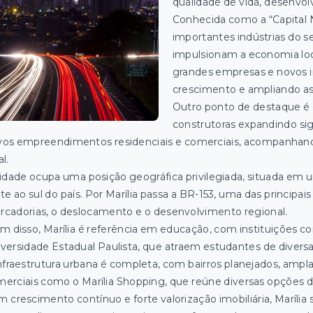
qualidade de vida, desenvol
Conhecida como a “Capital N
importantes indústrias do s
impulsionam a economia loca
grandes empresas e novos i
crescimento e ampliando as
Outro ponto de destaque é o
construtoras expandindo si
os empreendimentos residenciais e comerciais, acompanhando
al.
idade ocupa uma posição geográfica privilegiada, situada em 
te ao sul do país. Por Marília passa a BR-153, uma das principais 
cadorias, o deslocamento e o desenvolvimento regional.
m disso, Marília é referência em educação, com instituições c
versidade Estadual Paulista, que atraem estudantes de diversa
nfraestrutura urbana é completa, com bairros planejados, ampl
erciais como o Marília Shopping, que reúne diversas opções 
 crescimento contínuo e forte valorização imobiliária, Maríli