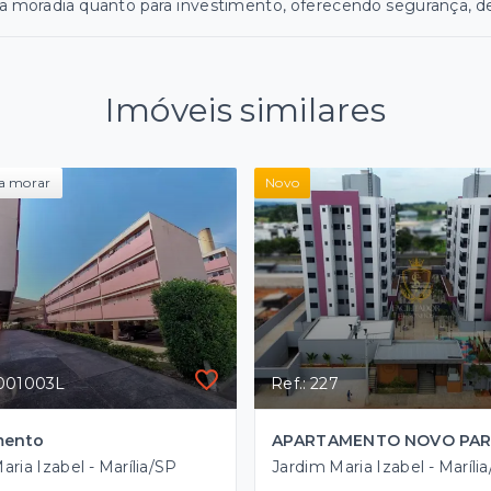
a moradia quanto para investimento, oferecendo segurança, d
Imóveis similares
a morar
Novo
P001003L
Ref.: 227
mento
aria Izabel - Marília/SP
Jardim Maria Izabel - Maríli