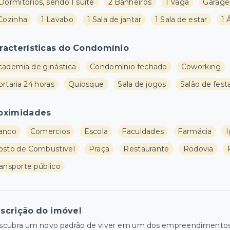
Dormitórios, sendo 1 suíte
2 Banheiros
1 Vaga
Garage
 Cozinha
1 Lavabo
1 Sala de jantar
1 Sala de estar
1 
racterísticas do Condomínio
cademia de ginástica
Condomínio fechado
Coworking
rtaria 24 horas
Quiosque
Sala de jogos
Salão de fest
oximidades
anco
Comercios
Escola
Faculdades
Farmácia
I
osto de Combustivel
Praça
Restaurante
Rodovia
ransporte público
scrição do imóvel
cubra um novo padrão de viver em um dos empreendimentos ma