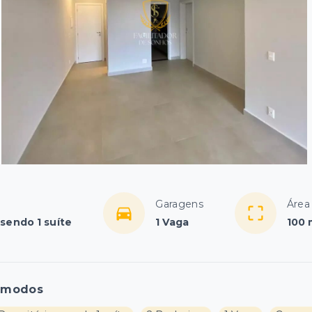
Garagens
Área 
 sendo 1 suíte
1 Vaga
100 
ômodos