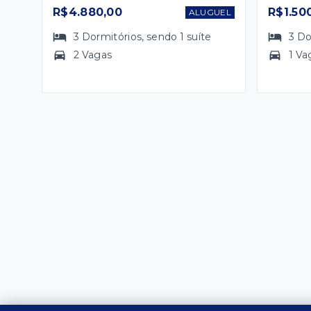
R$4.880,00
R$1.50
ALUGUEL
3
Dormitórios
, sendo
1
suíte
3
Do
2 Vagas
1 Va