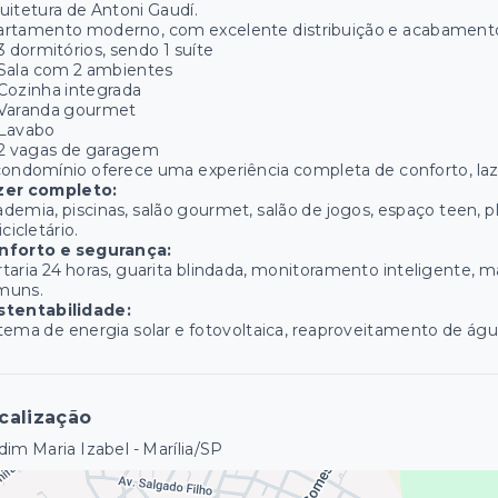
uitetura de Antoni Gaudí.
rtamento moderno, com excelente distribuição e acabamento 
3 dormitórios, sendo 1 suíte
Sala com 2 ambientes
Cozinha integrada
Varanda gourmet
Lavabo
2 vagas de garagem
ondomínio oferece uma experiência completa de conforto, laz
zer completo:
demia, piscinas, salão gourmet, salão de jogos, espaço teen, 
icicletário.
nforto e segurança:
taria 24 horas, guarita blindada, monitoramento inteligente, ma
muns.
stentabilidade:
tema de energia solar e fotovoltaica, reaproveitamento de água
calização
dim Maria Izabel - Marília/SP