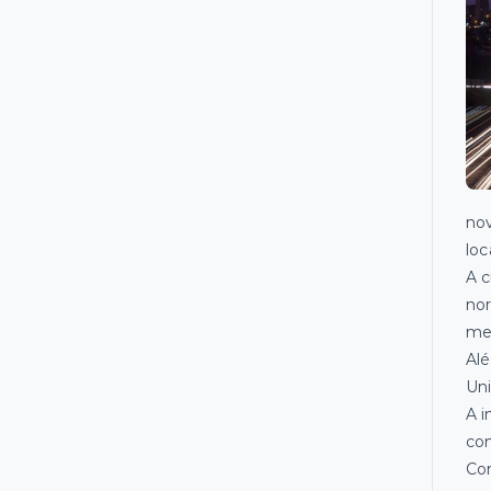
nov
loc
A c
nor
mer
Alé
Uni
A i
com
Com