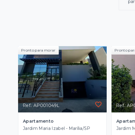
par
Pronto para morar
Pronto par
Ref.: AP001049L
Ref.: A
Apartamento
Aparta
Jardim Maria Izabel - Marília/SP
Jardim M