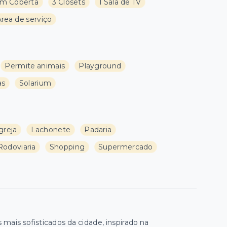
m Coberta
3 Closets
1 Sala de TV
Área de serviço
Permite animais
Playground
as
Solarium
greja
Lachonete
Padaria
Rodoviaria
Shopping
Supermercado
is sofisticados da cidade, inspirado na