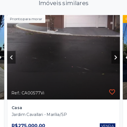
Imóveis similares
Pronto para morar
Ref.: CA00577Vi
Casa
Jardim Cavallari - Marília/SP
R$275.000,00
VENDA