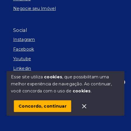
Negocie seu Imóvel
Social
Instagram
Facebook
Youtube
Linkedin
Esse site utiliza
cookies
, que possibilitam uma
melhor experiência de navegação.
Ao continuar,
Olá! Estamos disponíveis para te ajudar.
você concorda com o uso de
cookies
.
© Copyright 2026 - Facilitador de Sonhos - Todos os
direitos reservados
Concordo, continuar
SITE PARA IMOBILIARIA