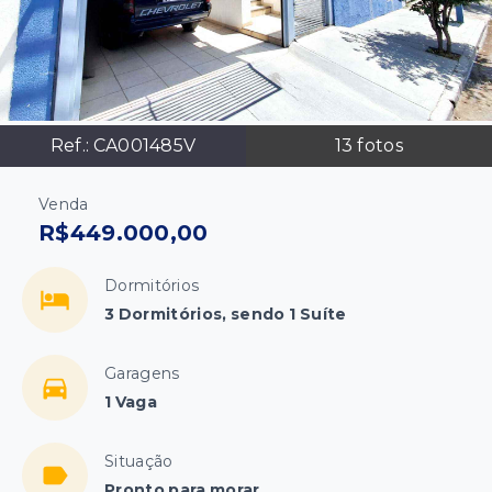
Ref.:
CA001485V
13
fotos
Venda
R$449.000,00
Dormitórios
3 Dormitórios, sendo 1 Suíte
Garagens
1 Vaga
Situação
Pronto para morar