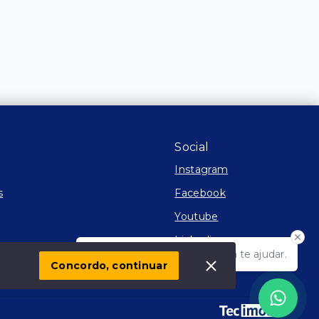
Social
Instagram
s
Facebook
Youtube
Linkedin
Olá! Estamos disponíveis para te ajudar.
 Imóvel
Concordo, continuar