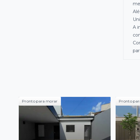
mer
Alé
Uni
A i
com
Com
par
Pronto para morar
Pronto par