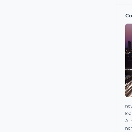
Co
nov
loc
A c
nor