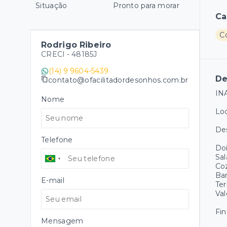
Situação
Pronto para morar
Ca
C
Rodrigo Ribeiro
CRECI -
48185J
(14) 9 9604-5439
De
contato@ofacilitadordesonhos.com.br
IN
Nome
Loc
De
Telefone
Doi
Sal
Coz
Ba
E-mail
Ter
Val
Fin
Mensagem