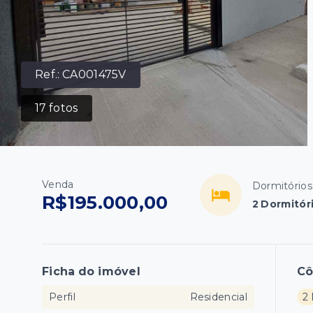
Ref.:
CA001475V
17
fotos
Venda
Dormitórios
R$195.000,00
2 Dormitór
Ficha do imóvel
C
Perfil
Residencial
2