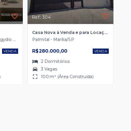
Ref.: 304
Casa Nova à Venda e para Locação no Bairro Palmital – Marília/SP
Conjunto Residencial Luiz Egydio de Cerqueira César - Marília/SP
Palmital - Marília/SP
R$280.000,00
VENDA
VENDA
2
Dormitórios
3 Vagas
)
100 m² (Área Construída)