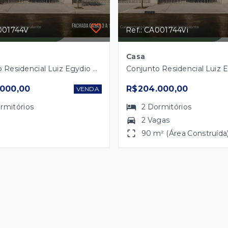
A001744V
Ref.: CA001744Vi
Casa
Conjunto Residencial Luiz Egydio de Cerqueira César - Marília/SP
000,00
R$204.000,00
VENDA
rmitórios
2
Dormitórios
2 Vagas
90 m² (Área Construída