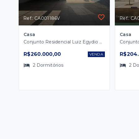
Ref.: CA001186V
Ref.: C
Casa
Casa
Conjunto Residencial Luiz Egydio de Cerqueira César - Marília/SP
R$260.000,00
R$204.
VENDA
2
Dormitórios
2
Do