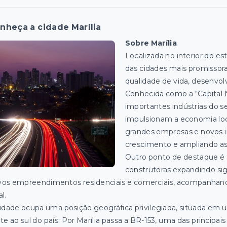
nheça a cidade Marília
Sobre Marília
Localizada no interior do e
das cidades mais promissor
qualidade de vida, desenvol
Conhecida como a “Capital N
importantes indústrias do s
impulsionam a economia loca
grandes empresas e novos i
crescimento e ampliando as
Outro ponto de destaque é o
construtoras expandindo si
os empreendimentos residenciais e comerciais, acompanhando
al.
idade ocupa uma posição geográfica privilegiada, situada em 
te ao sul do país. Por Marília passa a BR-153, uma das principais 