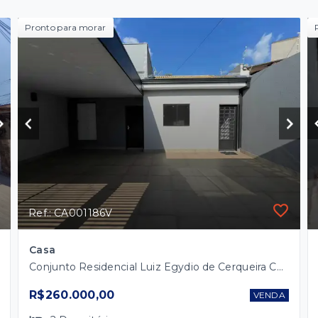
Pronto para morar
Ref.: CA001186V
Casa
Conjunto Residencial Luiz Egydio de Cerqueira César - Marília/SP
R$260.000,00
VENDA