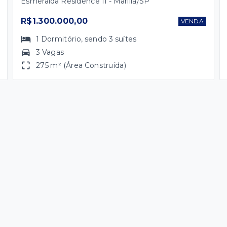
Esmeralda Residence II - Marília/SP
R$1.300.000,00
VENDA
1
Dormitório
, sendo
3
suítes
3 Vagas
275 m² (Área Construída)