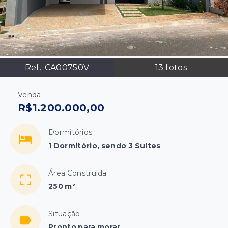
Ref.:
CA00750V
13
fotos
Venda
R$1.200.000,00
Dormitórios
1 Dormitório, sendo 3 Suítes
Área Construída
250 m²
Situação
Pronto para morar