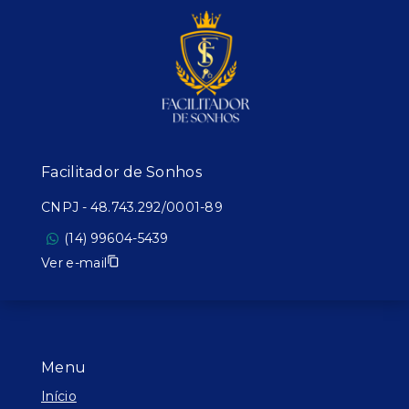
Facilitador de Sonhos
CNPJ
-
48.743.292/0001-89
(14) 99604-5439
Ver e-mail
Menu
Início