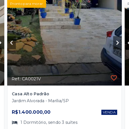
Pronto para morar
Ref.: CA0021V
Casa Alto Padrão
Jardim Alvorada - Marília/SP
R$1.400.000,00
VENDA
1
Dormitório
, sendo
3
suítes