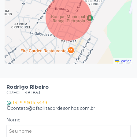
Leaflet
Rodrigo Ribeiro
CRECI -
48185J
(14) 9 9604-5439
contato@ofacilitadordesonhos.com.br
Nome