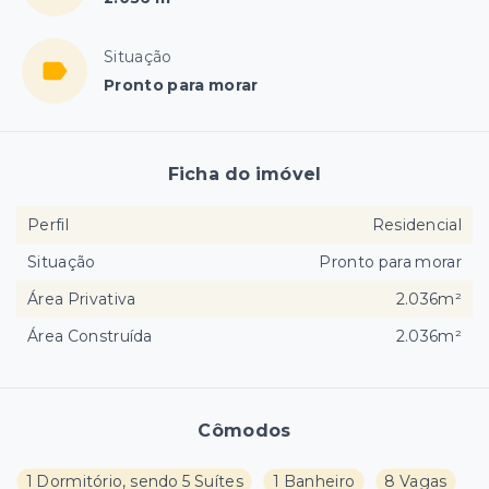
Situação
Pronto para morar
Ficha do imóvel
Perfil
Residencial
Situação
Pronto para morar
Área Privativa
2.036m²
Área Construída
2.036m²
Cômodos
1 Dormitório, sendo 5 Suítes
1 Banheiro
8 Vagas