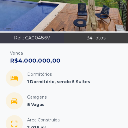
Ref.:
CA00486V
34
fotos
Venda
R$4.000.000,00
Dormitórios
1 Dormitório, sendo 5 Suítes
Garagens
8 Vagas
Área Construída
2.036 m²