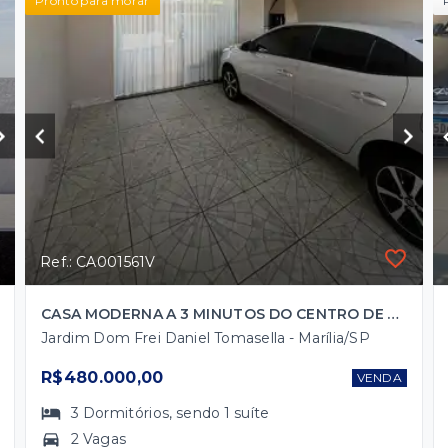
Pronto para morar
Ref.: CA001561V
CASA MODERNA A 3 MINUTOS DO CENTRO DE MARÍLIA
Jardim Dom Frei Daniel Tomasella - Marília/SP
R$480.000,00
VENDA
3
Dormitórios
, sendo
1
suíte
2 Vagas