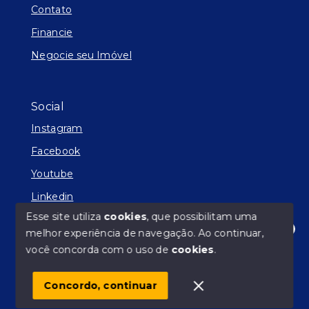
Contato
Financie
Negocie seu Imóvel
Social
Instagram
Facebook
Youtube
Linkedin
Esse site utiliza
cookies
, que possibilitam uma
melhor experiência de navegação.
Ao continuar,
Olá! Estamos disponíveis para te ajudar.
você concorda com o uso de
cookies
.
© Copyright 2026 - Facilitador de Sonhos - Todos os
direitos reservados
Concordo, continuar
SITE PARA IMOBILIARIA