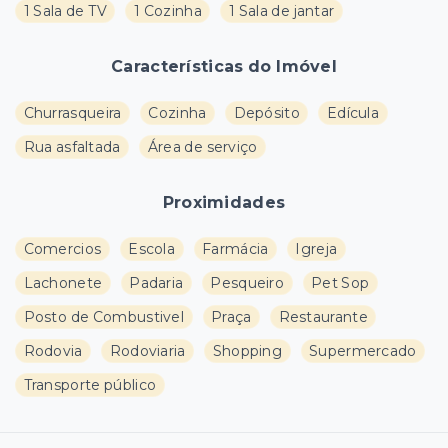
1 Sala de TV
1 Cozinha
1 Sala de jantar
Características do Imóvel
Churrasqueira
Cozinha
Depósito
Edícula
Rua asfaltada
Área de serviço
Proximidades
Comercios
Escola
Farmácia
Igreja
Lachonete
Padaria
Pesqueiro
Pet Sop
Posto de Combustivel
Praça
Restaurante
Rodovia
Rodoviaria
Shopping
Supermercado
Transporte público