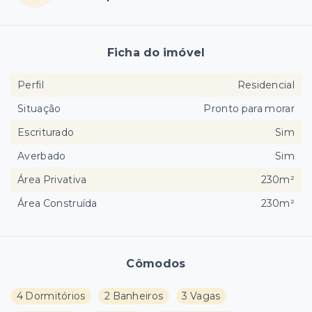
Ficha do imóvel
Perfil
Residencial
Situação
Pronto para morar
Escriturado
Sim
Averbado
Sim
Área Privativa
230m²
Área Construída
230m²
Cômodos
4 Dormitórios
2 Banheiros
3 Vagas