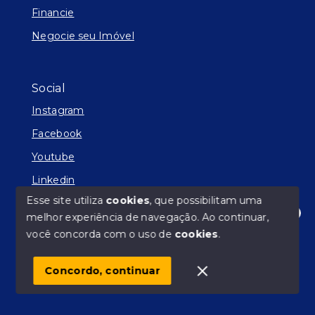
Financie
Negocie seu Imóvel
Social
Instagram
Facebook
Youtube
Linkedin
Esse site utiliza
cookies
, que possibilitam uma
melhor experiência de navegação.
Ao continuar,
Olá! Estamos disponíveis para te ajudar.
você concorda com o uso de
cookies
.
© Copyright 2026 - Facilitador de Sonhos - Todos os
direitos reservados
Concordo, continuar
SITE PARA IMOBILIARIA