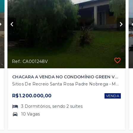
Ref.: CA001248V
CHACARA A VENDA NO CONDOMÍNIO GREEN VALEY
Sitios De Recreio Santa Rosa Padre Nobrega - Marília/SP
R$1.200.000,00
VENDA
3
Dormitórios
, sendo
2
suítes
10 Vagas