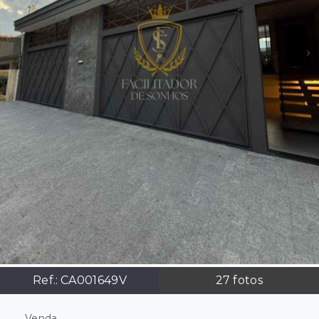
Ref.:
CA001649V
27
fotos
Venda