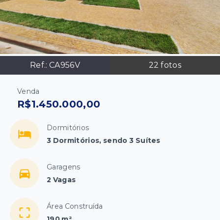
Ref.:
CA956V
22
fotos
Venda
R$1.450.000,00
Dormitórios
3 Dormitórios, sendo 3 Suítes
Garagens
2 Vagas
Área Construída
190 m²