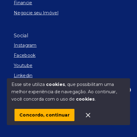
Financie
Negocie seu Imóvel
Social
Instagram
Facebook
Youtube
Linkedin
Esse site utiliza
cookies
, que possibilitam uma
melhor experiência de navegação.
Ao continuar,
Olá! Estamos disponíveis para te ajudar.
você concorda com o uso de
cookies
.
© Copyright 2026 - Facilitador de Sonhos - Todos os
direitos reservados
Concordo, continuar
SITE PARA IMOBILIARIA