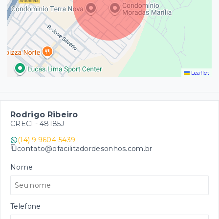
Leaflet
Rodrigo Ribeiro
CRECI -
48185J
(14) 9 9604-5439
contato@ofacilitadordesonhos.com.br
Nome
Telefone