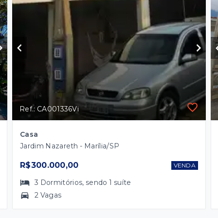
Ref.: CA001336Vi
Casa
Jardim Nazareth - Marília/SP
R$300.000,00
VENDA
3
Dormitórios
, sendo
1
suíte
2 Vagas