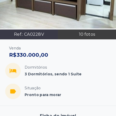
Ref.:
CA0228V
10
fotos
Venda
R$330.000,00
Dormitórios
3 Dormitórios, sendo 1 Suíte
Situação
Pronto para morar
Ficha do imóvel