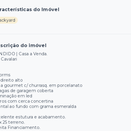
racterísticas do Imóvel
ackyard
scrição do imóvel
NDIDO | Casa a Venda.
 Cavalari
dorms
direito alto
a gourmet c/ churrasq. em porcelanato
vagas de garagem coberta
uminação em led
ros com cerca concertina
intal ao fundo com grama esmeralda
celente estutura e acabamento.
 x 25 terreno.
ita Financiamento.