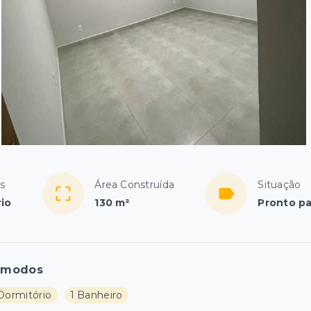
s
Área Construída
Situação
rio
130 m²
Pronto pa
ômodos
 Dormitório
1 Banheiro