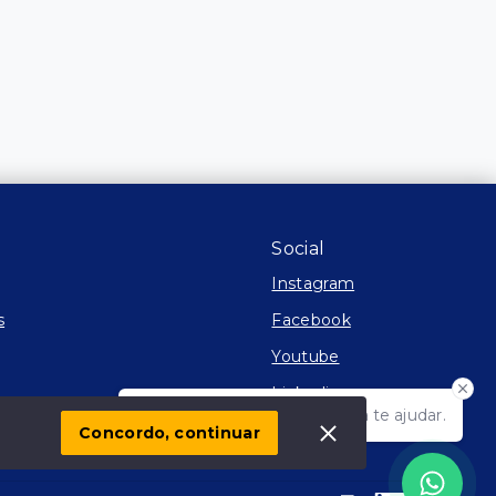
Social
Instagram
s
Facebook
Youtube
Linkedin
Olá! Estamos disponíveis para te ajudar.
 Imóvel
Concordo, continuar