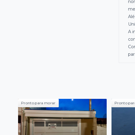
nor
mer
Alé
Uni
A i
com
Com
par
Pronto para morar
Pronto par