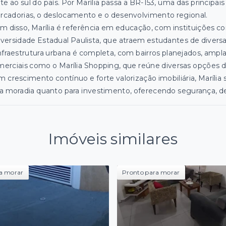
te ao sul do país. Por Marília passa a BR-153, uma das principais 
cadorias, o deslocamento e o desenvolvimento regional.
m disso, Marília é referência em educação, com instituições c
versidade Estadual Paulista, que atraem estudantes de diversa
nfraestrutura urbana é completa, com bairros planejados, ampl
erciais como o Marília Shopping, que reúne diversas opções 
 crescimento contínuo e forte valorização imobiliária, Maríli
a moradia quanto para investimento, oferecendo segurança, d
Imóveis similares
a morar
Pronto para morar