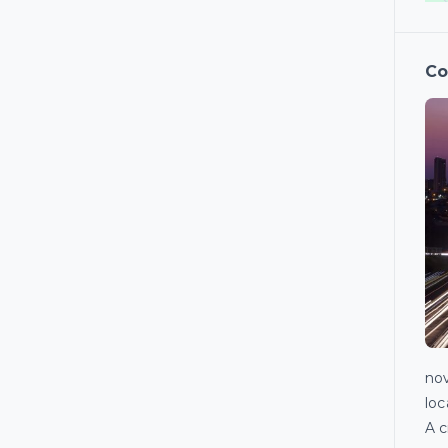
Co
nov
loc
A c