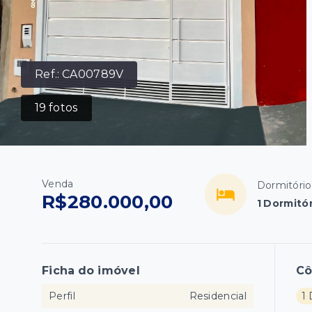
Ref.:
CA00789V
19
fotos
Venda
Dormitório
R$280.000,00
1 Dormitó
Ficha do imóvel
C
Perfil
Residencial
1