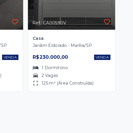
Ref.: CA00590V
Casa
a/SP
Jardim Eldorado - Marília/SP
R$230.000,00
VENDA
VENDA
1
Dormitório
)
2 Vagas
125 m² (Área Construída)