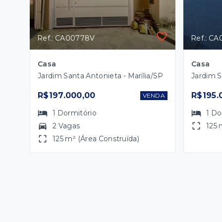
Ref.: CA00778V
Ref.: C
Casa
Casa
Jardim Santa Antonieta - Marília/SP
Jardim S
R$197.000,00
R$195.
VENDA
1
Dormitório
1
Do
2 Vagas
125 
125 m² (Área Construída)