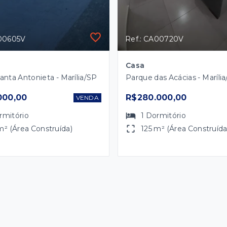
A00605V
Ref.: CA00720V
Casa
anta Antonieta - Marília/SP
Parque das Acácias - Maríli
000,00
R$280.000,00
VENDA
rmitório
1
Dormitório
m² (Área Construída)
125 m² (Área Construída