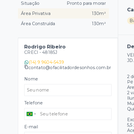
Situação
Pronto para morar
Ca
Área Privativa
130m²
B
Área Construída
130m²
De
Rodrigo Ribeiro
CRECI -
48185J
VE
JD.
(14) 9 9604-5439
contato@ofacilitadordesonhos.com.br
2 
Nome
Pé 
Are
2 
Il
Telefone
Mu
Qu
Ex
5,5
E-mail
Ace