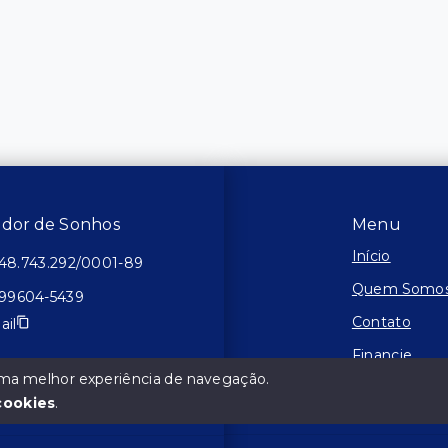
tador de Sonhos
Menu
Início
48.743.292/0001-89
Quem Somo
 99604-5439
Contato
ail
Financie
 uma melhor experiência de navegação.
Negocie seu
cookies
.