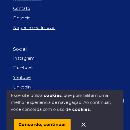
Contato
Financie
Negocie seu Imóvel
Social
Instagram
Facebook
Youtube
Linkedin
Esse site utiliza
cookies
, que possibilitam uma
melhor experiência de navegação.
Ao continuar,
Olá! Estamos disponíveis para te ajudar.
você concorda com o uso de
cookies
.
© Copyright 2026 - Facilitador de Sonhos - Todos os
direitos reservados
Concordo, continuar
SITE PARA IMOBILIARIA