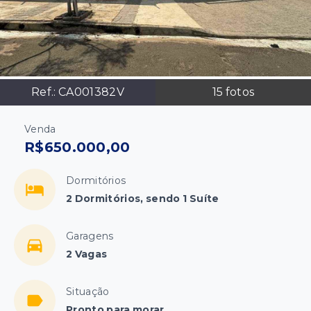
Ref.:
CA001382V
15
fotos
Venda
R$650.000,00
Dormitórios
2 Dormitórios, sendo 1 Suíte
Garagens
2 Vagas
Situação
Pronto para morar