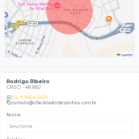
Leaflet
Rodrigo Ribeiro
CRECI -
48185J
(14) 9 9604-5439
contato@ofacilitadordesonhos.com.br
Nome