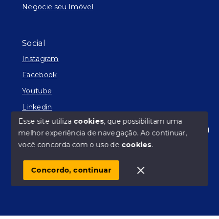
Negocie seu Imóvel
Social
Instagram
Facebook
Youtube
Linkedin
Esse site utiliza
cookies
, que possibilitam uma
melhor experiência de navegação.
Ao continuar,
Olá! Estamos disponíveis para te ajudar.
você concorda com o uso de
cookies
.
© Copyright 2026 - Facilitador de Sonhos - Todos os
direitos reservados
Concordo, continuar
SITE PARA IMOBILIARIA