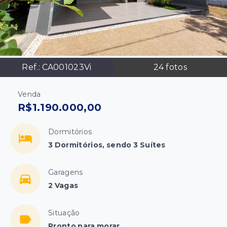
Ref.:
CA001023Vi
24
fotos
Venda
R$1.190.000,00
Dormitórios
3 Dormitórios, sendo 3 Suítes
Garagens
2 Vagas
Situação
Pronto para morar