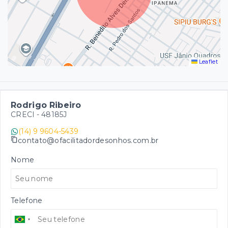
Leaflet
Rodrigo Ribeiro
CRECI -
48185J
(14) 9 9604-5439
contato@ofacilitadordesonhos.com.br
Nome
Telefone