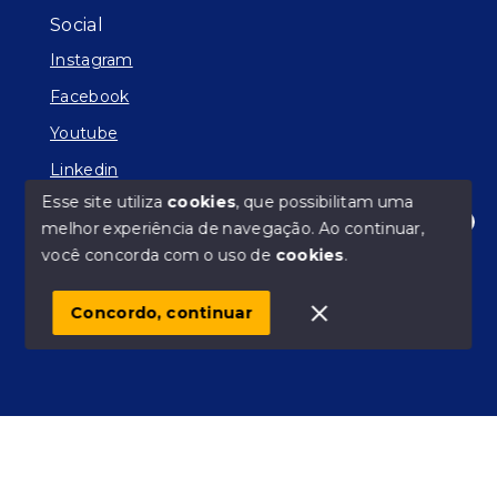
Social
Instagram
Facebook
Youtube
Linkedin
Esse site utiliza
cookies
, que possibilitam uma
melhor experiência de navegação.
Ao continuar,
Olá! Estamos disponíveis para te ajudar.
você concorda com o uso de
cookies
.
© Copyright 2026 - Facilitador de Sonhos - Todos os
direitos reservados
Concordo, continuar
SITE PARA IMOBILIARIA
Início
Histórico
Favoritos