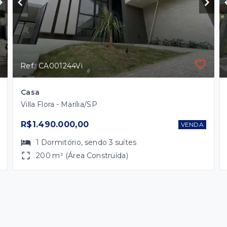
Ref.: CA001244Vi
Casa
Villa Flora - Marília/SP
R$1.490.000,00
VENDA
1
Dormitório
, sendo
3
suítes
200 m² (Área Construída)