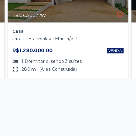
Ref.: CA00725V
Casa
Jardim Esmeralda - Marília/SP
R$1.280.000,00
VENDA
1
Dormitório
, sendo
3
suítes
280 m² (Área Construída)