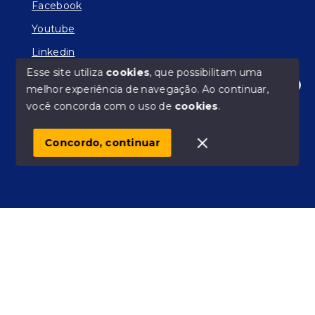
Facebook
Youtube
Linkedin
Esse site utiliza
cookies
, que possibilitam uma
melhor experiência de navegação.
Ao continuar,
Olá! Estamos disponíveis para te ajudar.
você concorda com o uso de
cookies
.
© Copyright 2026 - Facilitador de Sonhos - Todos os
direitos reservados
Concordo, continuar
SITE PARA IMOBILIARIA
Início
Histórico
Favoritos