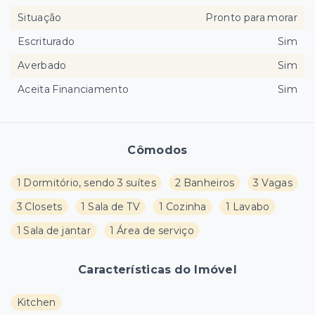
Situação
Pronto para morar
Escriturado
Sim
Averbado
Sim
Aceita Financiamento
Sim
Cômodos
1 Dormitório, sendo 3 suítes
2 Banheiros
3 Vagas
3 Closets
1 Sala de TV
1 Cozinha
1 Lavabo
1 Sala de jantar
1 Área de serviço
Características do Imóvel
Kitchen