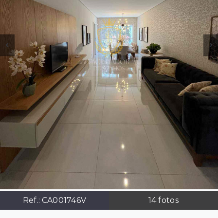
Ref.:
CA001746V
14
fotos