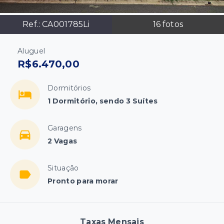
Ref.:
CA001785Li
16
fotos
Aluguel
R$6.470,00
Dormitórios
1 Dormitório, sendo 3 Suítes
Garagens
2 Vagas
Situação
Pronto para morar
Taxas Mensais