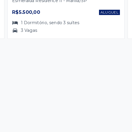
Esmeralda Residence II - Marília/SP
R$5.500,00
ALUGUEL
1
Dormitório
, sendo
3
suítes
3 Vagas