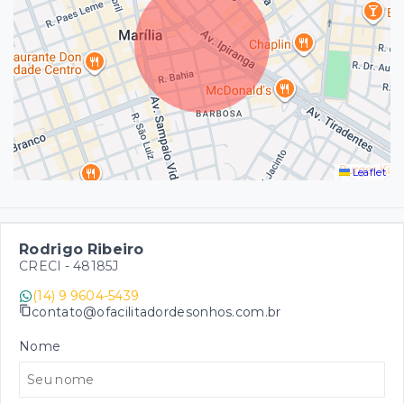
Leaflet
Rodrigo Ribeiro
CRECI -
48185J
(14) 9 9604-5439
contato@ofacilitadordesonhos.com.br
Nome