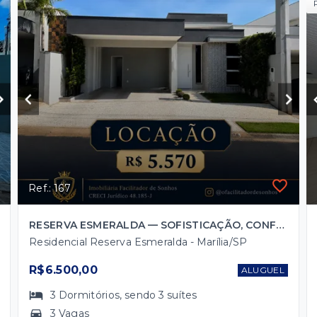
Ref.: 167
RESERVA ESMERALDA — SOFISTICAÇÃO, CONFORTO E EXCLUSIVIDADE
Residencial Reserva Esmeralda - Marília/SP
R$6.500,00
ALUGUEL
3
Dormitórios
, sendo
3
suítes
3 Vagas