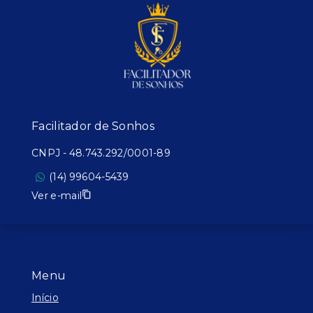
Facilitador de Sonhos
CNPJ
-
48.743.292/0001-89
(14) 99604-5439
Ver e-mail
Menu
Início