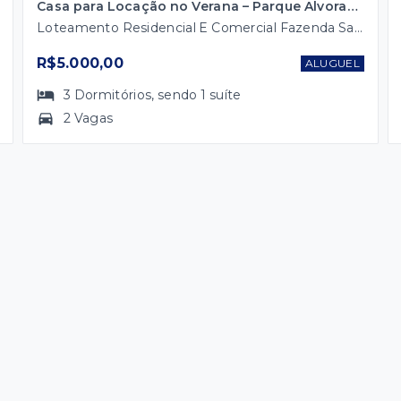
Casa para Locação no Verana – Parque Alvorada | Alto Padrão e Sofisticação
Loteamento Residencial E Comercial Fazenda Sao Sebastiao - Marília/SP
R$5.000,00
ALUGUEL
3
Dormitórios
, sendo
1
suíte
2 Vagas