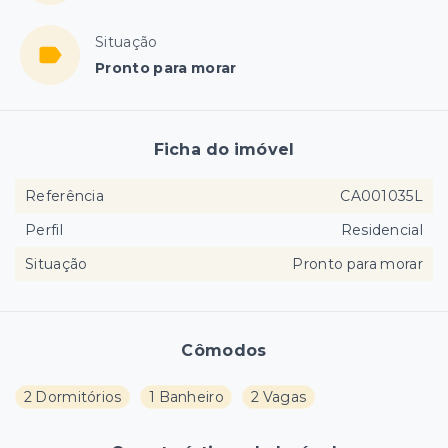
Situação
Pronto para morar
Ficha do imóvel
Referência
CA001035L
Perfil
Residencial
Situação
Pronto para morar
Cômodos
2 Dormitórios
1 Banheiro
2 Vagas