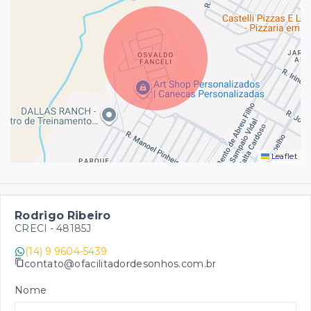
Leaflet
Rodrigo Ribeiro
CRECI -
48185J
(14) 9 9604-5439
contato@ofacilitadordesonhos.com.br
Nome