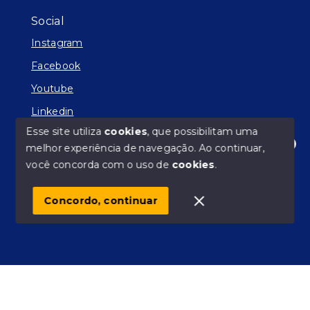
Social
Instagram
Facebook
Youtube
Linkedin
Esse site utiliza
cookies
, que possibilitam uma
melhor experiência de navegação.
Ao continuar,
Olá! Estamos disponíveis para te ajudar.
você concorda com o uso de
cookies
.
© Copyright 2026 - Facilitador de Sonhos - Todos os
direitos reservados
Concordo, continuar
SITE PARA IMOBILIARIA
Início
Histórico
Favoritos