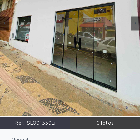
Ref.:
SL001339Li
6
fotos
Aluguel