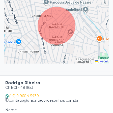
Leaflet
Rodrigo Ribeiro
CRECI -
48185J
(14) 9 9604-5439
contato@ofacilitadordesonhos.com.br
Nome