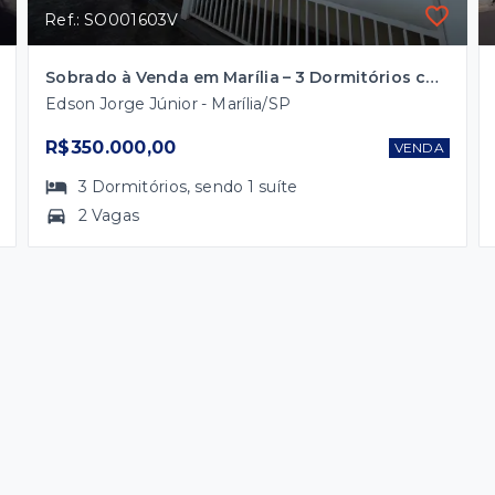
Ref.: SO001603V
Sobrado à Venda em Marília – 3 Dormitórios com Suíte Próximo à Av. República
Edson Jorge Júnior - Marília/SP
R$350.000,00
VENDA
3
Dormitórios
, sendo
1
suíte
2 Vagas