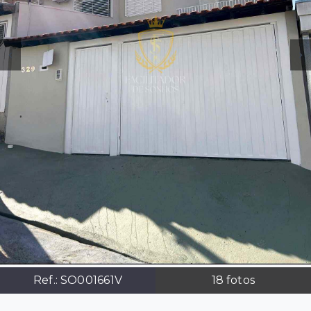
Ref.:
SO001661V
18
fotos